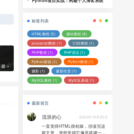
Python项目实战：构建个人博客系统
标签列表
HTML教程
(5)
建站教程
(8)
javascript教程
(1)
CSS教程
(1)
PHP教程
(1)
PHP语法
(1)
Python基础
(1)
Python教程
(1)
篇 »
摄影
(1)
摄影欣赏
(1)
MySQL教程
(1)
MySQL基础
(1)
最新留言
流浪的心
2024年10月23日
一直觉得HTML很枯燥，但读完这
篇文章，突然觉得它像是搭建一...