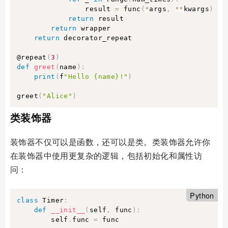
                result 
=
 func
(
*
args
,
**
kwargs
)
return
 result

return
 wrapper

return
 decorator_repeat

@repeat
(
3
)
def
greet
(
name
)
:
print
(
f
"Hello {name}!"
)
greet
(
"Alice"
)
类装饰器
装饰器不仅可以是函数，还可以是类。类装饰器允许你
在装饰器中使用更复杂的逻辑，包括初始化和属性访
问：
Python
class
Timer
:
def
__init__
(
self
,
 func
)
:
        self
.
func 
=
 func
