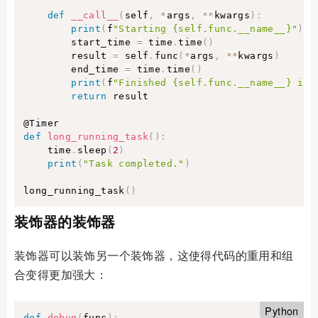
def
__call__
(
self
,
*
args
,
**
kwargs
)
:
print
(
f
"Starting {self.func.__name__}"
)
        start_time 
=
 time
.
time
(
)
        result 
=
 self
.
func
(
*
args
,
**
kwargs
)
        end_time 
=
 time
.
time
(
)
print
(
f
"Finished {self.func.__name__} in 
return
 result

def
long_running_task
(
)
:
    time
.
sleep
(
2
)
print
(
"Task completed."
)
long_running_task
(
)
装饰器的装饰器
装饰器可以装饰另一个装饰器，这使得代码的重用和组
合变得更加强大：
Python
def
debug
(
func
)
: