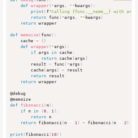
def
wrapper
(
*
args
,
**
kwargs
)
:
print
(
f
"Calling {func.__name__} with args
return
 func
(
*
args
,
**
kwargs
)
return
 wrapper

def
memoize
(
func
)
:
    cache 
=
{
}
def
wrapper
(
*
args
)
:
if
 args 
in
 cache
:
return
 cache
[
args
]
        result 
=
 func
(
*
args
)
        cache
[
args
]
=
 result

return
 result

return
 wrapper

@debug

def
fibonacci
(
n
)
:
if
 n 
in
(
0
,
1
)
:
return
 n

return
 fibonacci
(
n 
-
1
)
+
 fibonacci
(
n 
-
2
)
print
(
fibonacci
(
10
)
)