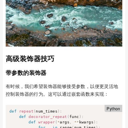
高级装饰器技巧
带参数的装饰器
有时候，我们希望装饰器能够接受参数，以便更灵活地
控制装饰器的行为。这可以通过嵌套函数来实现：
Python
def
repeat
(
num_times
)
:
def
decorator_repeat
(
func
)
:
def
wrapper
(
*
args
,
**
kwargs
)
:
for
 _ 
in
 range
(
num_times
)
: