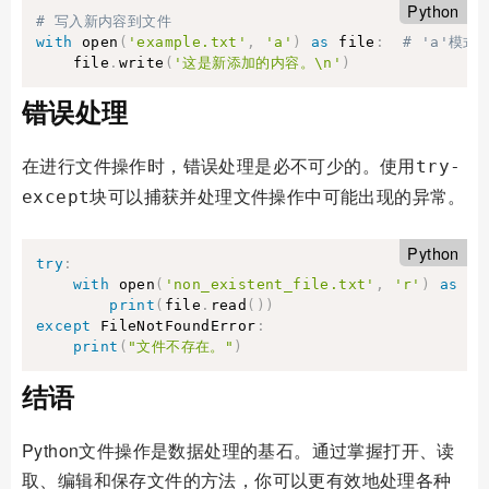
Python
# 写入新内容到文件
with
 open
(
'example.txt'
,
'a'
)
as
 file
:
# 'a'模
    file
.
write
(
'这是新添加的内容。\n'
)
错误处理
在进行文件操作时，错误处理是必不可少的。使用
try-
块可以捕获并处理文件操作中可能出现的异常。
except
Python
try
:
with
 open
(
'non_existent_file.txt'
,
'r'
)
as
 fi
print
(
file
.
read
(
)
)
except
 FileNotFoundError
:
print
(
"文件不存在。"
)
结语
Python文件操作是数据处理的基石。通过掌握打开、读
取、编辑和保存文件的方法，你可以更有效地处理各种