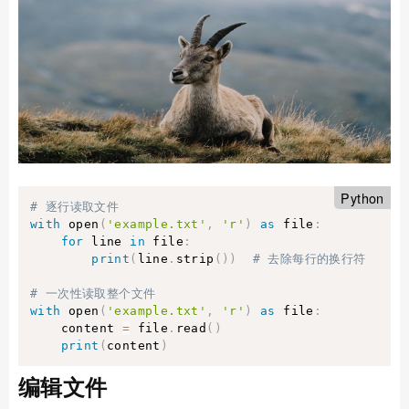
Python
# 逐行读取文件
with
 open
(
'example.txt'
,
'r'
)
as
 file
:
for
 line 
in
 file
:
print
(
line
.
strip
(
)
)
# 去除每行的换行符
# 一次性读取整个文件
with
 open
(
'example.txt'
,
'r'
)
as
 file
:
    content 
=
 file
.
read
(
)
print
(
content
)
编辑文件